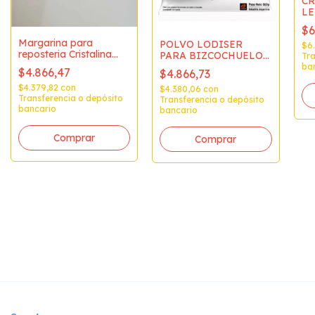
C
LE
10
$6
Margarina para
POLVO LODISER
$6
reposteria Cristalina
PARA BIZCOCHUELO
Tra
Oro x 500grs
DE CHOCOLATE x 12 u
ba
$4.866,47
$4.866,73
de venta 1
$4.379,82
con
$4.380,06
con
Transferencia o depósito
Transferencia o depósito
bancario
bancario