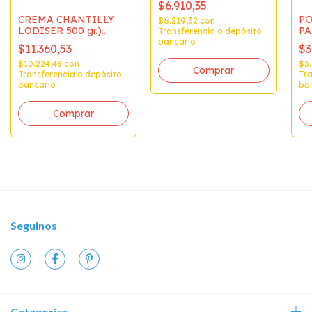
$6.910,35
CREMA CHANTILLY
PO
$6.219,32
con
LODISER 500 gr.)
PA
Transferencia o depósito
POA03A
DE
bancario
$11.360,53
$3
12
de
$10.224,48
con
$3.
Transferencia o depósito
Tra
bancario
ba
Seguinos
Categorías