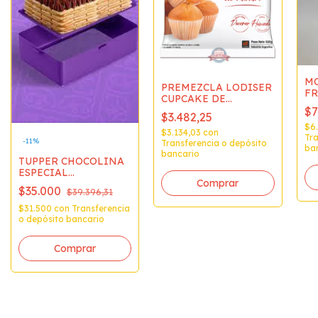
MO
PREMEZCLA LODISER
FR
CUPCAKE DE
VAINILLA (B500grs. )
$7
$3.482,25
PC15A
$6.
$3.134,03
con
Tra
-
11
%
Transferencia o depósito
ba
bancario
TUPPER CHOCOLINA
ESPECIAL
CHOCOTORTA 3x170gr
$35.000
$39.396,31
x1 5280
$31.500
con
Transferencia
o depósito bancario