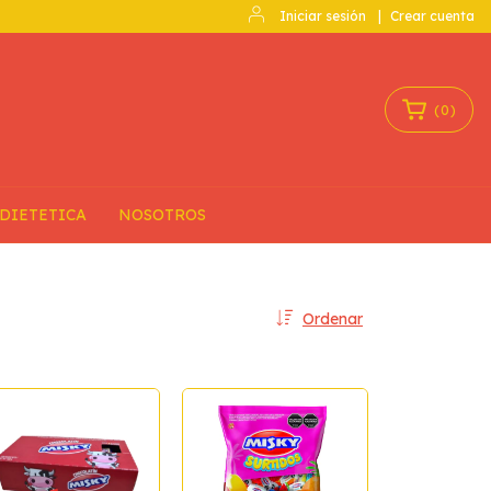
Iniciar sesión
|
Crear cuenta
(
0
)
DIETETICA
NOSOTROS
Ordenar