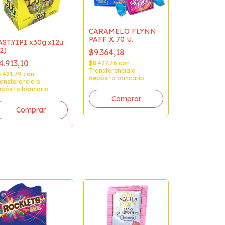
CARAMELO FLYNN
PAFF X 70 U.
AST.YIPI x30g.x12u.
2)
$9.364,18
4.913,10
$8.427,76
con
Transferencia o
4.421,79
con
depósito bancario
ansferencia o
pósito bancario