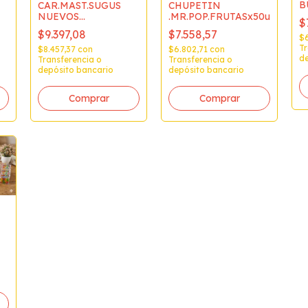
B
CAR.MAST.SUGUS
CHUPETIN
(
NUEVOS
.MR.POP.FRUTASx50u
$
SABORESx700g.(8)
$9.397,08
$7.558,57
$
Tr
$8.457,37
con
$6.802,71
con
de
Transferencia o
Transferencia o
depósito bancario
depósito bancario