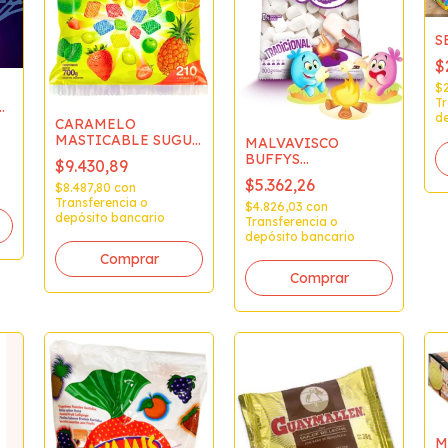
S
$
$
Tr
X
de
CARAMELO
MASTICABLE SUGUS
MALVAVISCO
x700grs
BUFFYS
$9.430,89
TRADICIONAL
$5.362,26
$8.487,80
con
BLANCO x200gr. 835
Transferencia o
$4.826,03
con
depósito bancario
Transferencia o
depósito bancario
M