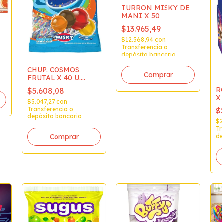
TURRON MISKY DE
MANI X 50
$13.965,49
$12.568,94
con
Transferencia o
depósito bancario
CHUP. COSMOS
FRUTAL X 40 U.
(7903)
R
$5.608,08
X
$5.047,27
con
Transferencia o
$
depósito bancario
$
Tr
de