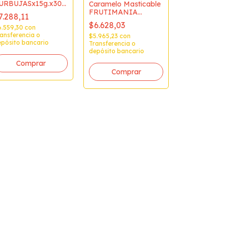
URBUJASx15g.x30u.
Caramelo Masticable
10)
FRUTIMANIA
7.288,11
CRUNCH Frutilla
$6.628,03
x100u.
6.559,30
con
ansferencia o
$5.965,23
con
pósito bancario
Transferencia o
depósito bancario