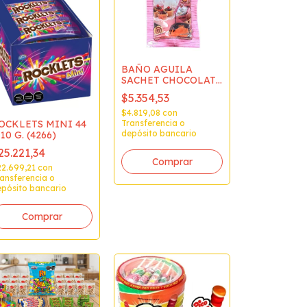
BAÑO AGUILA
SACHET CHOCOLATE
CON LECHE SIN
$5.354,53
TACC
$4.819,08
con
Transferencia o
OCKLETS MINI 44
depósito bancario
 10 G. (4266)
25.221,34
22.699,21
con
ansferencia o
pósito bancario