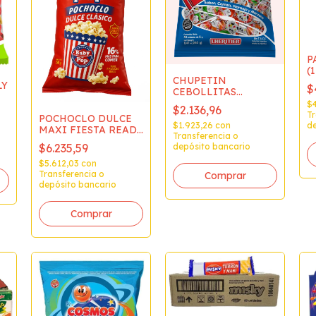
P
(1
CHUPETIN
LY
$
CEBOLLITAS
FUTBOLX 40
$
$2.136,96
Tr
POCHOCLO DULCE
de
$1.923,26
con
MAXI FIESTA READY
Transferencia o
POP x280
$6.235,59
depósito bancario
$5.612,03
con
Transferencia o
depósito bancario