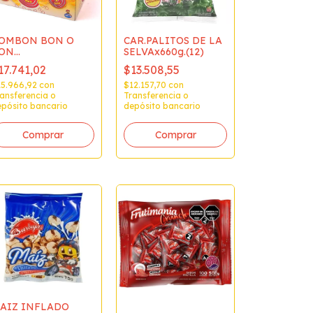
OMBON BON O
CAR.PALITOS DE LA
ON
SELVAx660g.(12)
LASICOx480g./vs
17.741,02
$13.508,55
ABORES
15.966,92
con
$12.157,70
con
ansferencia o
Transferencia o
pósito bancario
depósito bancario
AIZ INFLADO