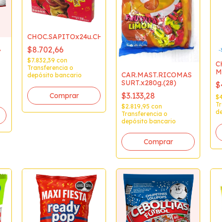
CHOC.SAPITOx24u.CHOCOLATOSO
A
$8.702,66
-
$7.832,39
con
C
Transferencia o
M
CAR.MAST.RICOMAS
depósito bancario
SURT.x280g.(28)
$
$3.133,28
$
Tr
$2.819,95
con
de
Transferencia o
depósito bancario