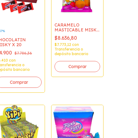
CARAMELO
MASTICABLE MISKY
37
%
X800GR
$8.636,80
HOCOLATIN
ISKY X 20
$7.773,12
con
Transferencia o
4.900
$7.786,36
depósito bancario
4.410
con
ansferencia o
pósito bancario