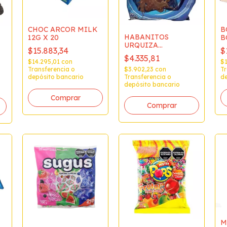
CHOC ARCOR MILK
B
HABANITOS
12G X 20
B
URQUIZA
C
$15.883,34
$
CHOCOLATE
S
$4.335,81
FRACCIONADOS
$14.295,01
con
$
10x200gr(BULTOx2kg)
$3.902,23
con
Transferencia o
Tr
Transferencia o
depósito bancario
de
depósito bancario
M