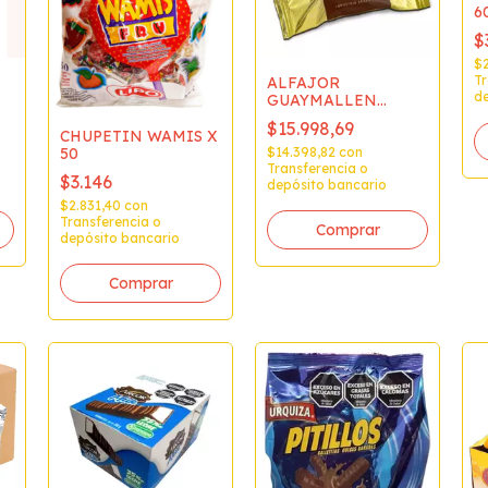
6
$
$2
Tr
ALFAJOR
de
GUAYMALLEN
CHOCOLATE x1 (40u)
$15.998,69
x 38grs
CHUPETIN WAMIS X
$14.398,82
con
50
Transferencia o
$3.146
depósito bancario
$2.831,40
con
Transferencia o
depósito bancario