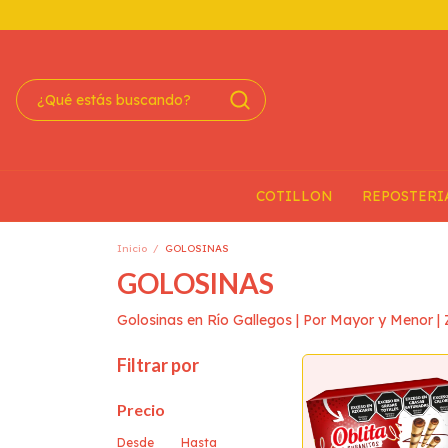
COTILLON
REPOSTERI
Inicio
/
GOLOSINAS
GOLOSINAS
Golosinas en Río Gallegos | Por Mayor y Menor 
Filtrar por
Precio
Desde
Hasta