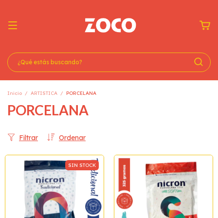
Inicio
/
ARTISTICA
/
PORCELANA
PORCELANA
Filtrar
Ordenar
SIN STOCK