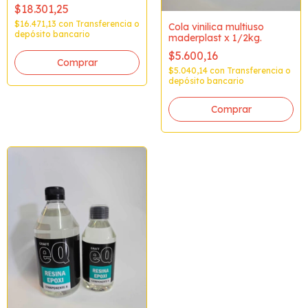
(MIN12K PACK
$18.301,25
CERRADO)
$16.471,13
con
Transferencia o
Cola vinilica multiuso
depósito bancario
maderplast x 1/2kg.
$5.600,16
$5.040,14
con
Transferencia o
depósito bancario