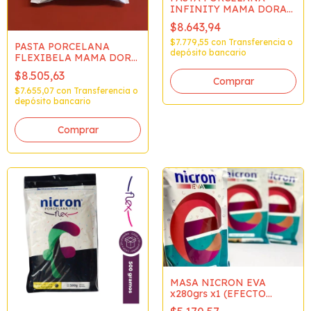
INFINITY MAMA DORA
x325grs (liviana y flexib
$8.643,94
$7.779,55
con
Transferencia o
PASTA PORCELANA
depósito bancario
FLEXIBELA MAMA DORA
x500gr
$8.505,63
$7.655,07
con
Transferencia o
depósito bancario
MASA NICRON EVA
x280grs x1 (EFECTO
GOMA EVA)