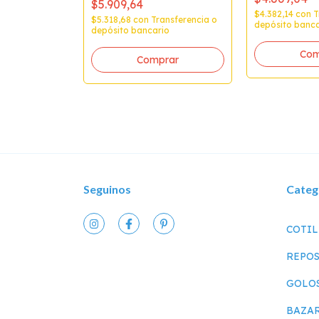
$5.909,64
$4.382,14
con
T
$5.318,68
con
Transferencia o
depósito banca
depósito bancario
Comprar
Seguinos
Categ
COTI
REPOS
GOLO
BAZA