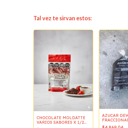
Tal vez te sirvan estos:
 MOLDEAR
GELATINA O
VOS
ansferencia o
io
AZUCAR DE
CHOCOLATE MOLDATTE
FRACCIONA
VARIOS SABORES X 1/2
1 KG
KG
$4.869,04