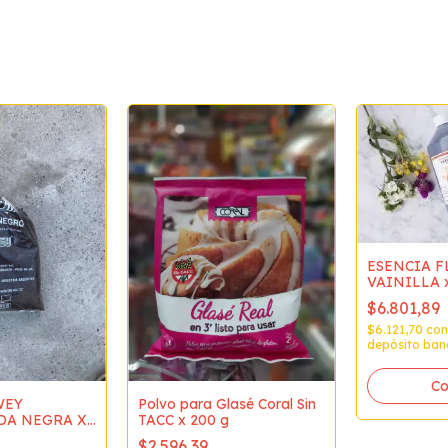
ESENCIA F
VAINILLA x
$6.801,89
$6.121,70
con
depósito ban
WEY
Polvo para Glasé Coral Sin
DA NEGRA X
TACC x 200 g
$2.596,39