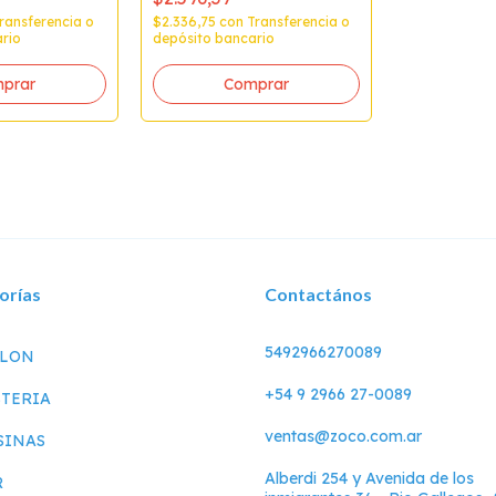
ransferencia o
$2.336,75
con
Transferencia o
rio
depósito bancario
orías
Contactános
5492966270089
LLON
+54 9 2966 27-0089
TERIA
ventas@zoco.com.ar
SINAS
Alberdi 254 y Avenida de los
R