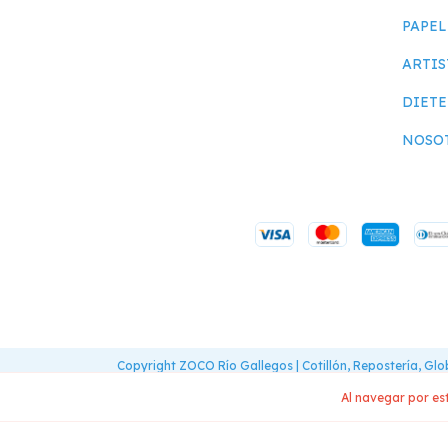
PAPEL
ARTIS
DIETE
NOSO
Copyright ZOCO Río Gallegos | Cotillón, Repostería, Gl
Defensa de las y los consumidores. Para reclamos
ingre
Al navegar por est