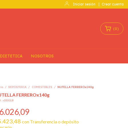
Iniciar sesión
|
Crear cuenta
(
0
)
DIETETICA
NOSOTROS
cio
/
REPOSTERIA
/
COMESTIBLES
/
NUTELLA FERREROx140g
UTELLA FERREROx140g
U:
>030018
6.026,09
5.423,48
con
Transferencia o depósito
ncario