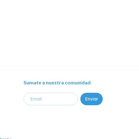
$8.768,48
c
depósito b
Sumate a nuestra comunidad