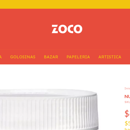
A
GOLOSINAS
BAZAR
PAPELERIA
ARTISTICA
Ini
N
SK
$
$
ba