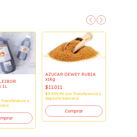
AZUCAR DEWEY RUBIA
x1kg
LEIBOR
 1L
$11.011
$9.909,90
con
Transferencia o
depósito bancario
Transferencia o
cario
DULCE DE
VACALIN 
KG
$9.742,7