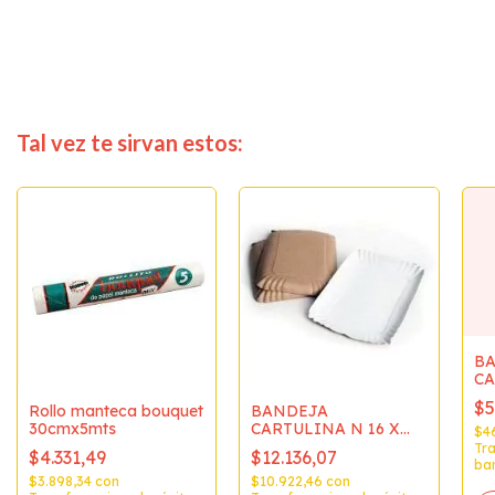
Tal vez te sirvan estos:
B
CA
10
$5
Rollo manteca bouquet
BANDEJA
30cmx5mts
CARTULINA N 16 X
$4
100
Tra
$4.331,49
$12.136,07
ba
$3.898,34
con
$10.922,46
con