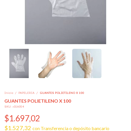
Inicio
/
PAPELERIA
/
GUANTES POLIETILENO X 100
GUANTES POLIETILENO X 100
SKU:
>016054
$1.697,02
$1.527,32
con
Transferencia o depósito bancario