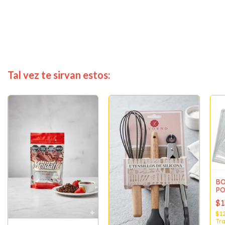
Tal vez te sirvan estos:
BO
PO
un
$1
PA
$12
Tra