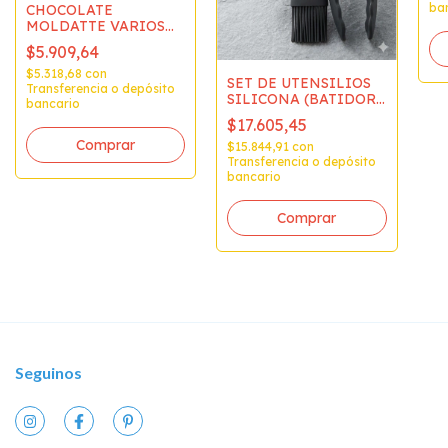
ba
CHOCOLATE
MOLDATTE VARIOS
SABORES X 1/2 KG
$5.909,64
$5.318,68
con
SET DE UTENSILIOS
Transferencia o depósito
SILICONA (BATIDOR-
bancario
PINCEL-PINZA)
$17.605,45
Comprar
$15.844,91
con
Transferencia o depósito
bancario
Seguinos