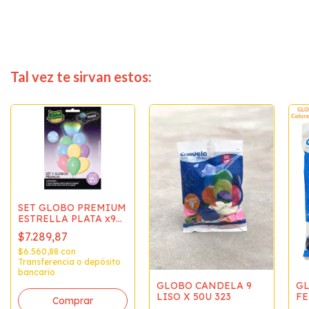
Tal vez te sirvan estos:
SET GLOBO PREMIUM
ESTRELLA PLATA x9
(APTO HELIO) 56049
$7.289,87
$6.560,88
con
Transferencia o depósito
bancario
GLOBO CANDELA 9
GL
LISO X 50U 323
FE
X 