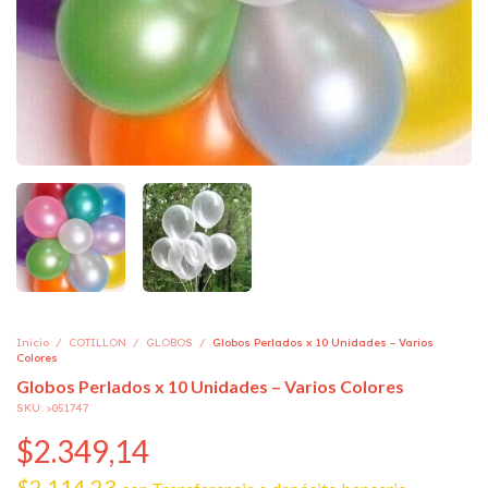
Inicio
/
COTILLON
/
GLOBOS
/
Globos Perlados x 10 Unidades – Varios
Colores
Globos Perlados x 10 Unidades – Varios Colores
SKU:
>051747
$2.349,14
$2.114,23