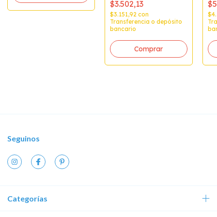
$3.502,13
$5
$3.151,92
con
$4
Transferencia o depósito
Tra
bancario
ba
Seguinos
Categorías