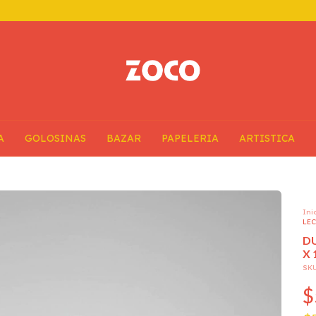
A
GOLOSINAS
BAZAR
PAPELERIA
ARTISTICA
Ini
LEC
DU
X 
SK
$