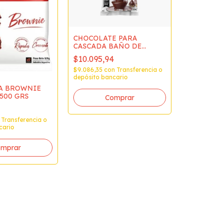
CHOCOLATE PARA
CASCADA BAÑO DE
REPOSTERIA
$10.095,94
SEMIAMARGO
CHOCOLART X 500 GRS
$9.086,35
con
Transferencia o
depósito bancario
VARILLA
BLANCAS 
A BROWNIE
BOTI017B
500 GRS
$15.905,
$14.314,68
depósito b
Transferencia o
cario