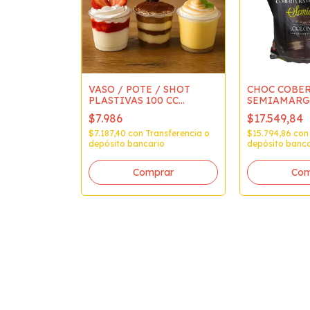
VASO / POTE / SHOT
CHOC COBE
PLASTIVAS 100 CC
SEMIAMARGO
ECONOMICO x 50
$7.986
$17.549,84
$7.187,40
con
Transferencia o
$15.794,86
con
depósito bancario
depósito banca
Com
COLINA
OCOTORTA
80
96,31
sferencia o
io