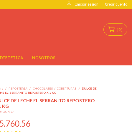
Iniciar sesión
|
Crear cuenta
(
0
)
DIETETICA
NOSOTROS
cio
/
REPOSTERIA
/
CHOCOLATES / COBERTURAS
/
DULCE DE
HE EL SERRANITO REPOSTERO X 1 KG
LCE DE LECHE EL SERRANITO REPOSTERO
1 KG
U:
>057527
5.760,56