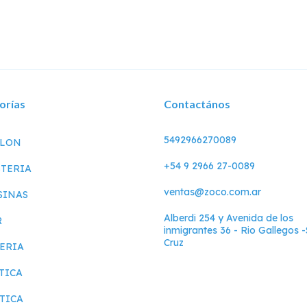
orías
Contactános
5492966270089
LLON
+54 9 2966 27-0089
TERIA
ventas@zoco.com.ar
SINAS
Alberdi 254 y Avenida de los
R
inmigrantes 36 - Rio Gallegos 
Cruz
ERIA
TICA
TICA