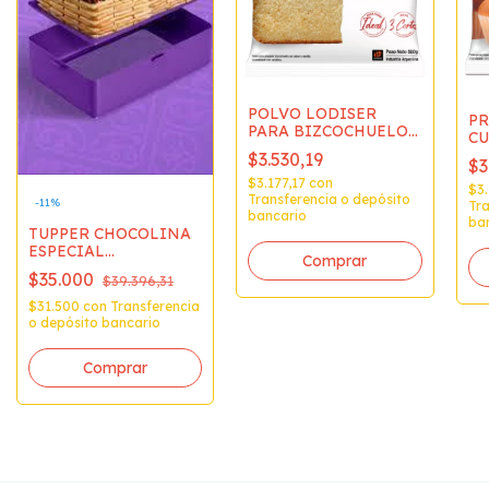
POLVO LODISER
PR
PARA BIZCOCHUELO
CU
DE VAINILLA (BULTO
VA
$3.530,19
$3
12x500grs.) PB15A u
PC
de venta
$3.177,17
con
$3
Transferencia o depósito
-
11
%
Tra
bancario
ba
TUPPER CHOCOLINA
ESPECIAL
CHOCOTORTA 3x170gr
$35.000
$39.396,31
x1 5280
$31.500
con
Transferencia
o depósito bancario