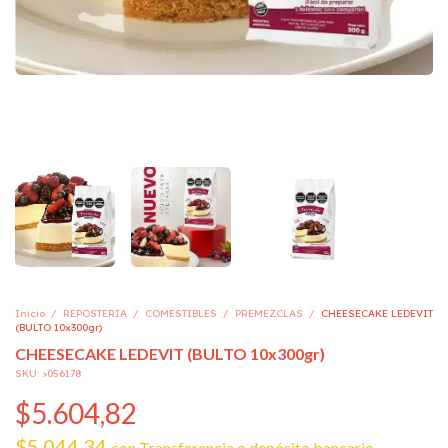
Inicio
/
REPOSTERIA
/
COMESTIBLES
/
PREMEZCLAS
/
CHEESECAKE LEDEVIT
(BULTO 10x300gr)
CHEESECAKE LEDEVIT (BULTO 10x300gr)
SKU:
>056178
$5.604,82
$5.044,34
con
Transferencia o depósito bancario