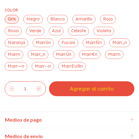
COLOR
Gris
Negro
Blanco
Amarillo
Rojo
Rosa
Verde
Azul
Celeste
Violeta
Naranja
Marrón
Fucsia
MarrÑn
Marr„n
Marrn
Marr,,n
MarrÛn
Marr€n
Marrn
Marr—n
Marr--n
MarrEURn
Medios de pago
Medios de envío