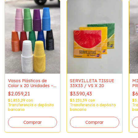
Vasos Plásticos de
SERVILLETA TISSUE
MI
Color x 20 Unidades –
33X33 / VS X 20
PR
Varios Colores
$2.059,21
$3.590,43
$6
$1.853,29
con
$3.231,39
con
$5
Transferencia o depósito
Transferencia o depósito
Tra
bancario
bancario
ba
Comprar
Comprar