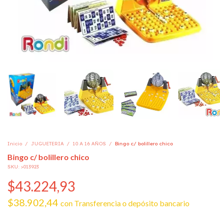
Inicio
/
JUGUETERIA
/
10 A 16 AÑOS
/
Bingo c/ bolillero chico
Bingo c/ bolillero chico
SKU:
>013923
$43.224,93
$38.902,44
con
Transferencia o depósito bancario