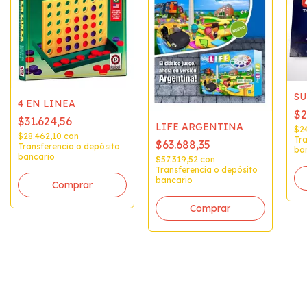
S
4 EN LINEA
$2
$31.624,56
LIFE ARGENTINA
$2
$28.462,10
con
Tra
$63.688,35
Transferencia o depósito
ba
bancario
$57.319,52
con
Transferencia o depósito
bancario